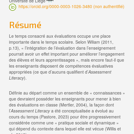
Université de Liège
l'article
https://orcid.org/0000-0003-1026-3480 (non authentifié)
Résumé
Le temps consacré aux évaluations occupe une place
importante dans le temps scolaire. Selon Wiliam (2011,
p.13), « l’intégration de l’évaluation dans l’enseignement
pourrait avoir un effet important pour améliorer l’engagement
des élèves et leurs apprentissages », mais encore faut-il que
les enseignants disposent de compétences évaluatives
appropriées (ce que d’aucuns qualifient d’
Assessment
Literacy
).
Définie au départ comme un ensemble de « connaissances »
que devraient posséder les enseignants pour mener à bien
des évaluations en classe (Mertler, 2004), la façon dont
l’
Assessment Literacy
a été conceptualisée a évolué au
cours du temps (Pastore, 2023) pour être progressivement
considérée comme une « pratique sociale et dynamique »
qui dépend du contexte dans lequel elle est vécue (Willis et