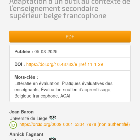
Adaptation d’un outil au contexte de
l’enseignement secondaire
supérieur belge francophone
Barre
PDF
latérale
Publiée :
05-03-2025
de
DOI :
https://doi.org/10.48782/e-jiref-11-1-29
l'article
Mots-clés :
Littératie en évaluation, Pratiques évaluatives des
enseignants, Évaluation-soutien d’apprentissage,
Belgique francophone, ACAI
Contenu
Jean Baron
Université de Liège
principal
https://orcid.org/0009-0001-5334-7978 (non authentifié)
de
Annick Fagnant