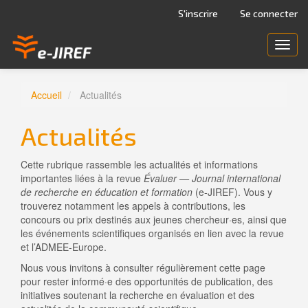
Navigation
S'inscrire
Se connecter
principale
Contenu
Toggl
principal
navig
Barre
latérale
Accueil
Actualités
Actualités
Cette rubrique rassemble les actualités et informations
importantes liées à la revue
Évaluer — Journal international
de recherche en éducation et formation
(e-JIREF). Vous y
trouverez notamment les appels à contributions, les
concours ou prix destinés aux jeunes chercheur·es, ainsi que
les événements scientifiques organisés en lien avec la revue
et l’ADMEE-Europe.
Nous vous invitons à consulter régulièrement cette page
pour rester informé·e des opportunités de publication, des
initiatives soutenant la recherche en évaluation et des