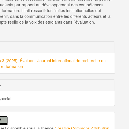
étudiants par rapport au développement des compétences
 formation. Il fait ressortir les limites institutionnelles qui
enir, dans la communication entre les différents acteurs et la
pte réelle de la voix des étudiants dans l’évaluation.
ls
o 3 (2025): Évaluer - Journal international de recherche en
le
 et formation
e
pécial
 est disponible sous la licence
Creative Commons Attribution