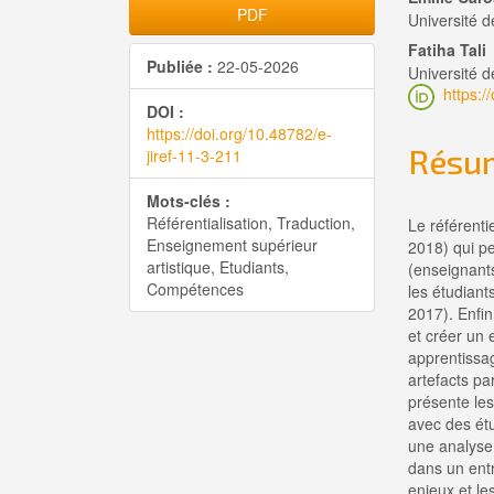
Barre
Cont
PDF
Université 
latérale
princi
Fatiha Tali
Publiée :
22-05-2026
Université 
de
de
https:/
DOI :
l'article
l'artic
https://doi.org/10.48782/e-
Résu
jiref-11-3-211
Mots-clés :
Référentialisation, Traduction,
Le référent
Enseignement supérieur
2018) qui pe
artistique, Etudiants,
(enseignants
Compétences
les étudiant
2017). Enfin
et créer un
apprentissa
artefacts pa
présente les
avec des étu
une analyse 
dans un entr
enjeux et le