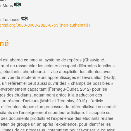
enu
de Mons
pal
de Toulouse
/orcid.org/0000-0003-2823-6755 (non authentifié)
le
mé
iel est abordé comme un système de repères (Chauvigné,
rmet de rassembler les acteurs occupant différentes fonctions
, étudiants, chercheurs). Il vise à expliciter les attentes avec
s en vue de soutenir leurs apprentissages et l’évaluation (Hadji,
, un référentiel peut aussi ouvrir des « champs de possibles »
 environnement capacitant (Fernagu-Oudet, 2012) pour les
ges des étudiants, notamment grâce à la traduction des
r un réseau d’acteurs (Mahil et Tremblay, 2016). L’article
 différentes étapes d’un processus de référentialisation conduit
diants de l’enseignement supérieur artistique. Il s’appuie sur
des documents produits et l’expérience des étudiants relatée
etien de groupe un an après l’expérience, pour identifier les
s limites de ce processus, notamment pour favoriser le pouvoir