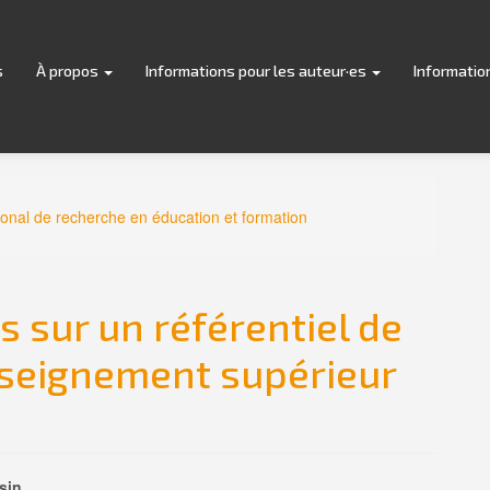
s
À propos
Informations pour les auteur·es
Informatio
tional de recherche en éducation et formation
s sur un référentiel de
seignement supérieur
sin