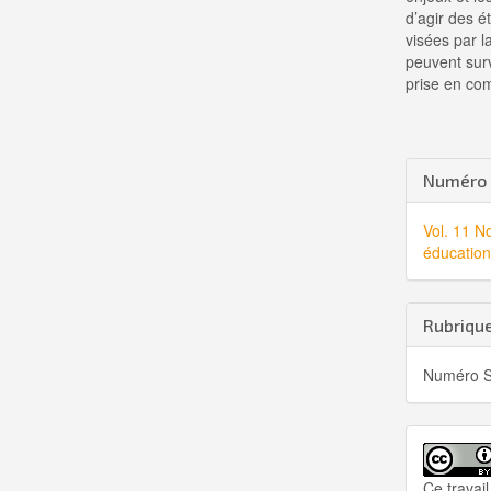
d’agir des 
visées par la
peuvent surv
prise en com
Detai
Numéro
de
Vol. 11 N
l'artic
éducation
Rubriqu
Numéro S
Ce travail