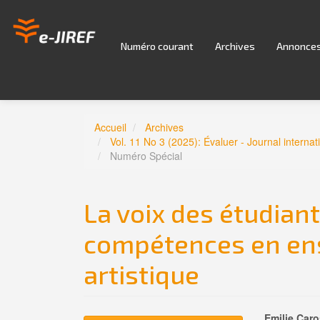
Navigation
principale
Contenu
Numéro courant
Archives
Annonce
principal
Barre
latérale
Accueil
Archives
Vol. 11 No 3 (2025): Évaluer - Journal interna
Numéro Spécial
La voix des étudiant
compétences en en
artistique
Emilie Caro