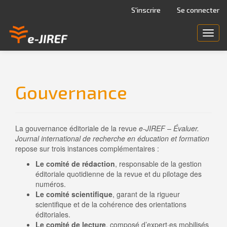
Navigation
S'inscrire
Se connecter
principale
Contenu
Toggl
principal
navig
Barre
latérale
Gouvernance
La gouvernance éditoriale de la revue
e-JIREF – Évaluer.
Journal international de recherche en éducation et formation
repose sur trois instances complémentaires :
Le comité de rédaction
, responsable de la gestion
éditoriale quotidienne de la revue et du pilotage des
numéros.
Le comité scientifique
, garant de la rigueur
scientifique et de la cohérence des orientations
éditoriales.
Le comité de lecture
, composé d’expert·es mobilisés