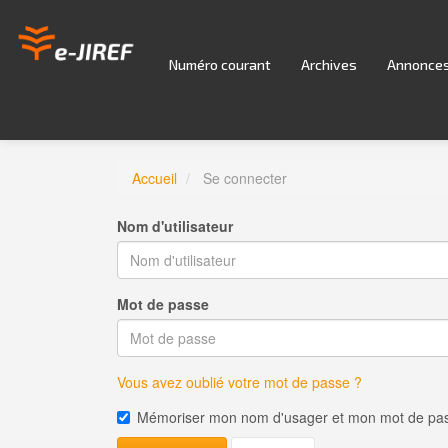
Navigation
principale
Contenu
Numéro courant
Archives
Annonce
principal
Barre
latérale
Accueil
Se connecter
Nom d'utilisateur
Mot de passe
Vous avez oublié votre mot de passe ?
Mémoriser mon nom d'usager et mon mot de pa