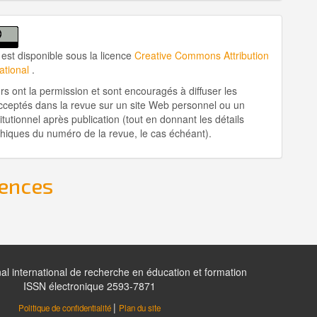
 est disponible sous la licence
Creative Commons Attribution
national
.
rs ont la permission et sont encouragés à diffuser les
cceptés dans la revue sur un site Web personnel ou un
itutionnel après publication (tout en donnant les détails
phiques du numéro de la revue, le cas échéant).
ences
al international de recherche en éducation et formation
ISSN électronique 2593-7871
|
Politique de confidentialité
Plan du site