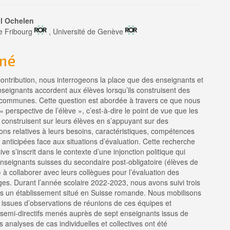
enu
l Ochelen
de Fribourg
, Université de Genève
pal
mé
le
ontribution, nous interrogeons la place que des enseignants et
seignants accordent aux élèves lorsqu’ils construisent des
 communes. Cette question est abordée à travers ce que nous
« perspective de l’élève », c’est-à-dire le point de vue que les
construisent sur leurs élèves en s’appuyant sur des
ons relatives à leurs besoins, caractéristiques, compétences
 anticipées face aux situations d’évaluation. Cette recherche
e s’inscrit dans le contexte d’une injonction politique qui
nseignants suisses du secondaire post-obligatoire (élèves de
 à collaborer avec leurs collègues pour l’évaluation des
es. Durant l’année scolaire 2022-2023, nous avons suivi trois
s un établissement situé en Suisse romande. Nous mobilisons
 issues d’observations de réunions de ces équipes et
 semi-directifs menés auprès de sept enseignants issus de
es analyses de cas individuelles et collectives ont été