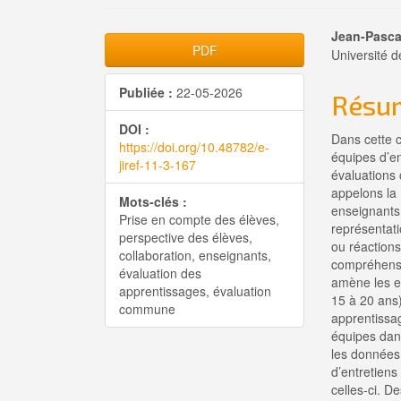
Barre
Cont
Jean-Pasca
PDF
Université 
latérale
princi
Publiée :
22-05-2026
Résu
de
de
DOI :
l'article
l'artic
Dans cette c
https://doi.org/10.48782/e-
équipes d’en
jiref-11-3-167
évaluations
appelons la 
Mots-clés :
enseignants 
Prise en compte des élèves,
représentati
perspective des élèves,
ou réactions
collaboration, enseignants,
compréhensiv
évaluation des
amène les e
apprentissages, évaluation
15 à 20 ans)
commune
apprentissag
équipes dan
les données
d’entretiens
celles-ci. D