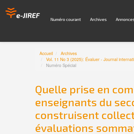
Navigation
principale
Contenu
Numéro courant
Archives
Annonce
principal
Barre
latérale
Accueil
Archives
Vol. 11 No 3 (2025): Évaluer - Journal interna
Numéro Spécial
Quelle prise en com
enseignants du seco
construisent collec
évaluations sommat