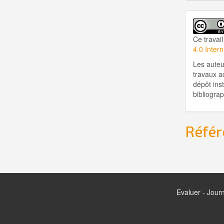
Ce travail
4.0 Inter
Les auteu
travaux a
dépôt inst
bibliogra
Référ
Evaluer - Journ