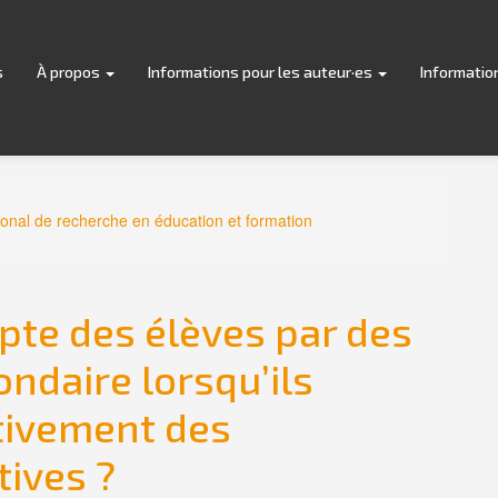
s
À propos
Informations pour les auteur·es
Informatio
tional de recherche en éducation et formation
pte des élèves par des
ndaire lorsqu’ils
tivement des
ives ?