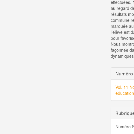
effectuées.
au regard d
résultats mo
commune res
marquée aux
l’élève est 
pour favoris
Nous montro
façonnée dan
dynamiques d
Detai
Numéro
de
Vol. 11 N
l'artic
éducation
Rubriqu
Numéro S