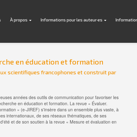
s
À propos
Informations pour les auteur·es
Informatio
erche en éducation et formation
 aux scientifiques francophones et construit par
euses années des outils de communication pour favoriser les
recherche en éducation et formation. La revue « Évaluer.
formation » (e-JIREF) s'insère dans un ensemble plus vaste, à
ques internationaux, de ses réseaux thématiques, de ses
s d'été et de son soutien à la revue « Mesure et évaluation en