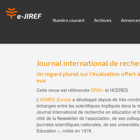
Navigation
principale
Contenu
Numéro courant
Archives
Annonce
principal
Barre
latérale
Journal international de rech
Un regard pluriel sur l'évaluation offert
eux
Cette revue est référencée
ERIH+
et HCERES
L'
ADMEE-Europe
a développé depuis de très nombr
échanges entre les scientifiques impliqués dans la 
Journal international de recherche en éducation et 
côté de la Newsletter de l'association, de ses collo
journées scientifiques nationales, de ses université
Education », créée en 1978.