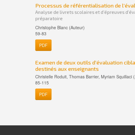
Processus de référentialisation de l’éval
Analyse de livrets scolaires et d’épreuves d’é
préparatoire
Christophe Blanc (Auteur)
59-83
PDF
Examen de deux outils d’évaluation cibla
destinés aux enseignants
Christelle Roduit, Thomas Barrier, Myriam Squillaci 
85-115
PDF