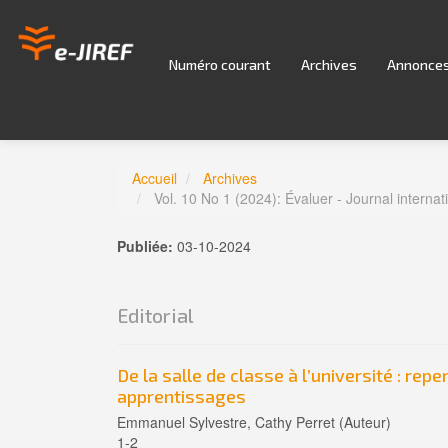
Navigation
principale
Contenu
Numéro courant
Archives
Annonce
principal
Barre
latérale
Accueil
Archives
Vol. 10 No 1 (2024): Évaluer - Journal interna
Publiée:
03-10-2024
Editorial
De la salle de classe à l’université : rep
apprentissages
Emmanuel Sylvestre, Cathy Perret (Auteur)
1-2