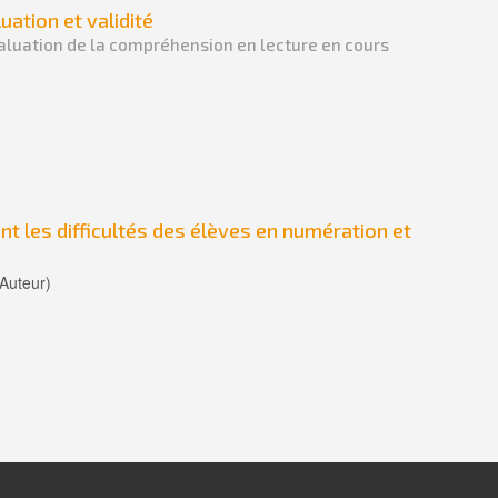
uation et validité
valuation de la compréhension en lecture en cours
nt les difficultés des élèves en numération et
(Auteur)