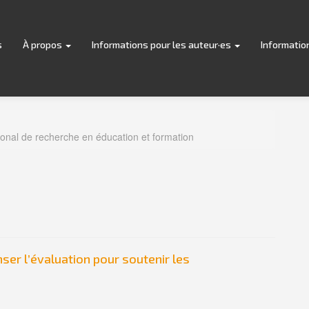
s
À propos
Informations pour les auteur·es
Informatio
tional de recherche en éducation et formation
enser l’évaluation pour soutenir les