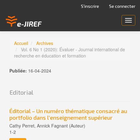
Navigation
S'inscrire
Se connecter
principale
Contenu
Toggl
principal
navig
Barre
latérale
Accueil
Archives
Vol. 6 No 1 (2020): Évaluer - Journal international de
recherche en éducation et formation
Publiée:
16-04-2024
Editorial
Éditorial – Un numéro thématique consacré au
portfolio dans l’enseignement supérieur
Cathy Perret, Annick Fagnant (Auteur)
1-2