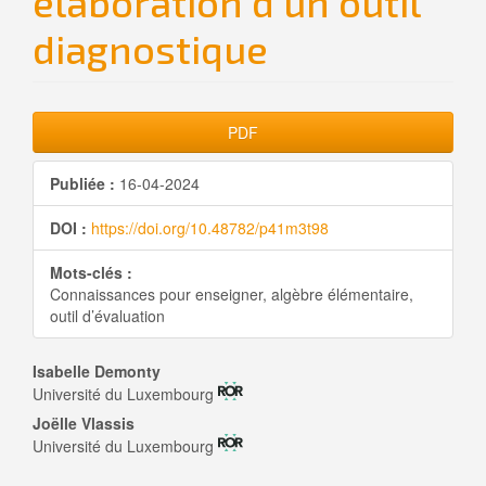
élaboration d’un outil
diagnostique
Barre
PDF
latérale
Publiée :
16-04-2024
de
DOI :
https://doi.org/10.48782/p41m3t98
l'article
Mots-clés :
Connaissances pour enseigner, algèbre élémentaire,
outil d’évaluation
Contenu
Isabelle Demonty
Université du Luxembourg
principal
Joëlle Vlassis
Université du Luxembourg
de