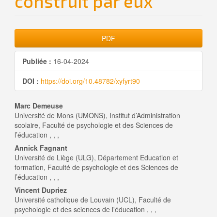
construit par eux
Barre
PDF
latérale
Publiée :
16-04-2024
de
DOI :
https://doi.org/10.48782/xyfyrt90
l'article
Contenu
Marc Demeuse
Université de Mons (UMONS), Institut d’Administration
principal
scolaire, Faculté de psychologie et des Sciences de
l’éducation , , ,
de
Annick Fagnant
l'article
Université de Liège (ULG), Département Education et
formation, Faculté de psychologie et des Sciences de
l’éducation , , ,
Vincent Dupriez
Université catholique de Louvain (UCL), Faculté de
psychologie et des sciences de l'éducation , , ,