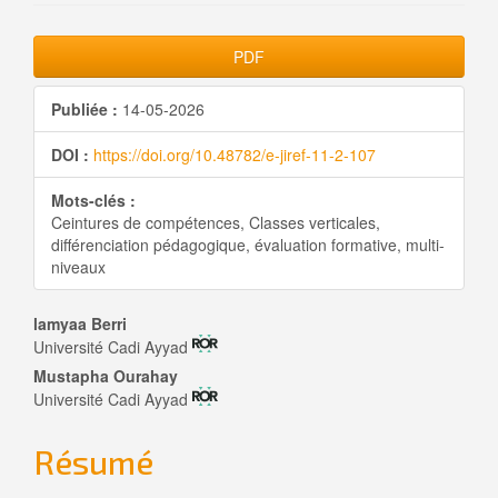
Barre
PDF
latérale
Publiée :
14-05-2026
de
DOI :
https://doi.org/10.48782/e-jiref-11-2-107
l'article
Mots-clés :
Ceintures de compétences, Classes verticales,
différenciation pédagogique, évaluation formative, multi-
niveaux
Contenu
lamyaa Berri
Université Cadi Ayyad
principal
Mustapha Ourahay
Université Cadi Ayyad
de
l'article
Résumé